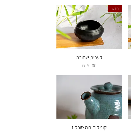
חדש
תצוגה מהירה
קערית שחורה
מחיר
תצוגה מהירה
קומקום תה טורקיז