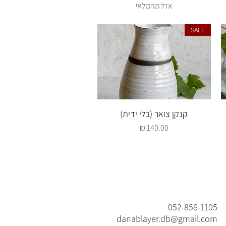
אזל מהמלאי
SALE
תצוגה מהירה
קנקן צואר (בלי ידית)
מחיר
052-856-1105
danablayer.db@gmail.com