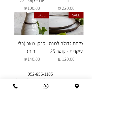
חור
יום - קוטר 22
מחיר
מחיר
SALE
SALE
צלחת גדולה למנה
קנקן צואר (בלי
עיקרית - קוטר 25
ידית)
מחיר
מחיר
052-856-1105
danablayer.db@gmail.com
חגלה 31 א פרדס חנה
הצטרפות למועדון וקבלת קופון הנחה
הזמנת שובר מתנה
שאלות ותשובות
תקנון ומשלוחים