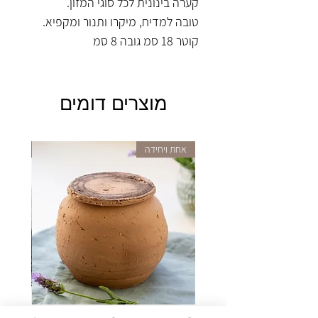
קערה בינונית לכל סוגי המזון.
טובה למדיח, מיקרו ותנור ומקפיא.
קוטר 18 סמ גובה 8 סמ
מוצרים דומים
אחת ויחידה
אחת וי