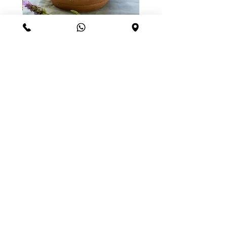
קופסא
מחיר רגיל
מחיר מבצע
ADD TO CART >
052-856-1105
danablayer.db@gmail.com
חגלה 31 א פרדס חנה
הצטרפות למועדון וקבלת קופון הנחה
הזמנת שובר מתנה
שאלות ותשובות