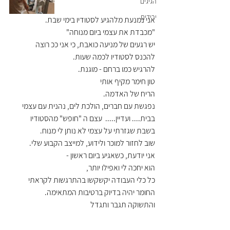
הגיגים
ירידים
אני נמנעת מלהגיע לסטודיו בימי שבת.                     
"מכבדת את עצמי ביום מנוחה"                                  
יש רגעים של מניעה כואבת, כי אני ככ רוצה           
להכנס לסטודיו לכמה שעות.                                     
להרגיש כמו ברחם - מוגנת.                                       
טון חימר מקיף אותי                                                      
הריח של האדמה.                                                        
נפגשת עם חברים, הולכת לים, נהנית עם עצמי 
בבית.... ועדיין.....  עצם ה "חופש" מהסטודיו 
בשבת שגזרתי על עצמי לא נותן לי מנוח.                  
שוב לחזור למוכר ולידוע, למייצב הקבוע שלי.         
אני יודעת, כשאגיע ביום ראשון -                                
הוא יחכה לי ואפילו יותר,                                             
כל כלי העבודה יקשקשו בהתרגשות לקראתי          
החומר יהיה בדיוק ברטיבות המתאימה.                 
והתשוקה תגבר ותגדל 